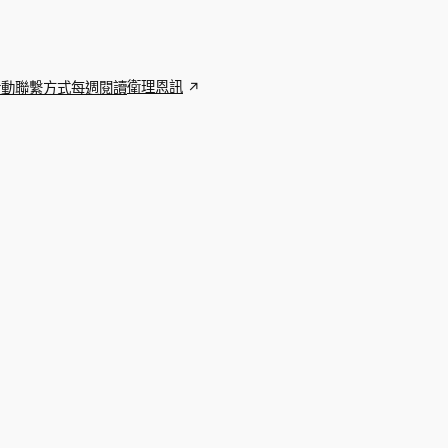
衛理恩訊
活動
聯繫方式
每週閱讀