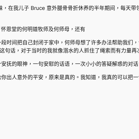
，在我儿子 Bruce 意外腿骨骨折休养的半年期间，每天
识了怀恩堂的何明道牧师及何师母，还有
有一段时间把自己封闭于家中，何师母想了许多办法帮助我们，让
”这句话，对于当时的我就像溺水的人抓住了绳索而有力量再
个安抚的眼神，一句安慰的话语，一次小小的答疑解惑的对
给你出人意外的平安，原来是真的。我知道，我真的可以把