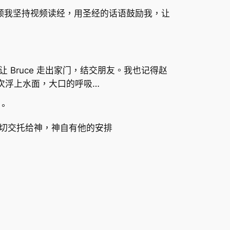
带领我坚持视频读经，用圣经的话语鼓励我，让
 Bruce 走出家门，结交朋友。我也记得赵
次浮上水面，大口的呼吸…
话。
一切交托给神，神自有他的安排