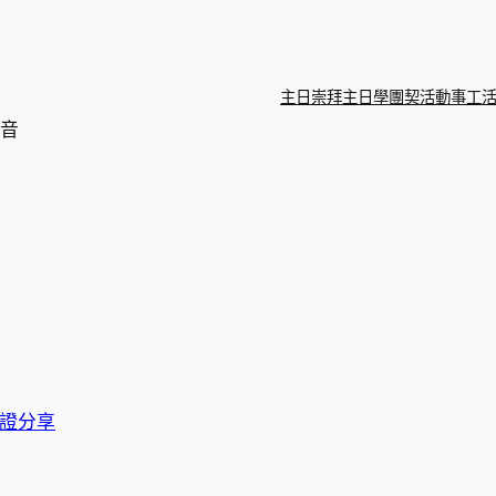
主日崇拜
主日學
團契活動
事工
福音
證分享