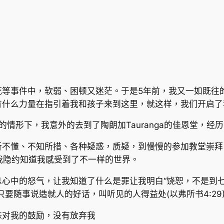
死等事件中，软弱、困顿又迷茫。于是5年前，我又一如既往
有什么力量在指引着我和孩子来到这里，就这样，我们开启
备的情形下，我意外的去到了陶朗加Tauranga的佳恩堂，
听不懂、不知所措、各种疑惑，质疑，到慢慢的参加教堂崇拜
程…我隐约知道我感受到了不一样的世界。
中的怒气，让我知道了什么是罪让我明白“饶恕，不是到七次,乃是
要随事说造就人的好话，叫听见的人得益处(以弗所书4:29)
妹对我的鼓励，没有放弃我