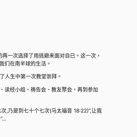
的再一次选择了用逃避来面对自已。这一次，
了我们在南半球的生活。
经历了人生中第一次教堂崇拜。
、读经小组、祷告会、教友聚会，再到参加
到七十个七次(马太福音 18:22)”,让我
”…