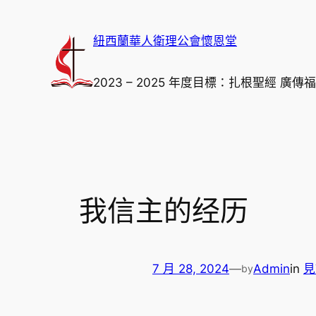
跳
至
紐西蘭華人衛理公會懷恩堂
主
要
2023 – 2025 年度目標：扎根聖經 廣傳
內
容
我信主的经历
7 月 28, 2024
—
Admin
in
見
by