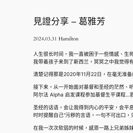
見證分享 – 葛雅芳
2024.03.31 Hamilton
人生很长时间，我一直被困于一些情感、生
我带着孩子来到了新西兰，冥冥之中我觉得
清楚记得那是2020年11月22日，在毫无准
接下来，从一开始面对基督和圣经的茫然、
阿尔法 Alpha 启发课程参加基督生平课
圣经的话语，会让我得到内心的平安，会平息心
时时提醒自己“污秽的言语，一句不可出口，只
在我一次次软弱的时候，感恩一路上兄弟姊